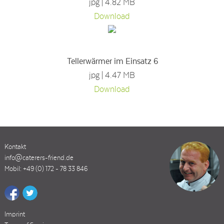
jpg | 4.82 MB
Download
Tellerwärmer im Einsatz 6
jpg | 4.47 MB
Download
Kontakt
info@caterers-friend.de
Mobil: +49 (0) 172 - 78 33 846
Imprint